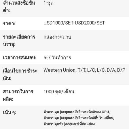
จำนวนสั่งซื้อขั้น
1 ชุด
ต่ำ:
ทัวร์
USD1000/SET-USD2000/SET
ราคา:
โรงงาน
รายละเอียดการ
กล่องกระดาษ
บรรจุ:
ควบคุม
เวลาการส่งมอบ:
5-7 วันทำการ
คุณภาพ
Western Union, T/T, L/C, L/C, D/A, D/P
เงื่อนไขการชำระ
เงิน:
ติดต่อ
สามารถในการ
1000 ชุด/เดือน
เรา
ผลิต:
,
เน้น ๆ:
ตัวควบคุม jacquard อิเล็กทรอนิกส์ของ CPU
,
ตัวควบคุม jacquard อิเล็กทรอนิกส์ที่ปรับเปลี่ยน
ข่าว
ตัวควบคุมหัว jacquard ที่ดัดแปลง