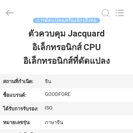
-
2026
Goodfore
Tex
การดัดแปลงเครื่องจักรสิ่งทอ
Machinery
Co.,Ltd.
All
ตัวควบคุม Jacquard
บ้าน
Rights
Reserved.
อิเล็กทรอนิกส์ CPU
สินค้า
อิเล็กทรอนิกส์ที่ดัดแปลง
วิดีโอ
สถานที่กำเนิด:
จีน
GOODFORE
ชื่อแบรนด์:
เกี่ยว
ISO
ได้รับการรับรอง:
กับ
หมายเลขรุ่น:
ภาษาจีน
เรา