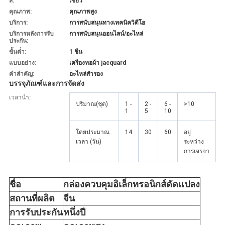
สี:
เขียว
คุณภาพ:
คุณภาพสูง
บริการ:
การสนับสนุนทางเทคนิควิดีโอ
บริการหลังการรับ
การสนับสนุนออนไลน์/อะไหล่
ประกัน:
ขั้นต่ำ:
1 ชิ้น
แบบอย่าง:
เครื่องทอผ้า jacquard
คำสำคัญ:
อะไหล่สำรอง
บรรจุภัณฑ์และการจัดส่ง
เวลานำ:
ปริมาณ(ชุด)
1 -
2 -
6 -
>10
1
5
10
โดยประมาณ
14
30
60
อยู่
เวลา (วัน)
ระหว่าง
การเจรจา
ชื่อ
กล่องควบคุมอิเล็กทรอนิกส์ดัดแปลง
สถานที่ผลิต
จีน
การรับประกัน
หนึ่งปี