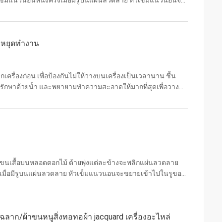
มแนวนอนหนึ่งครั้งเมื่อมีรูบนแผ่นลวดลาย หัวเข็มแนวนอนจะ
้ปลายตะขอของเข็มตรงยังคงแขวนอยู่บนมีดยกเมื่อมีดยกขึ้...
้าหยุดทำงาน
กเครื่องก่อน เพื่อป้องกันไม่ให้วางบนเครื่องเป็นเวลานาน ชื้น
ักษาด้วยน้ำ และพยายามทำความสะอาดให้มากที่สุดเพื่อวาง
ลายความตึงของเส้นยืน นำค้อนหนักออก แล้วเขย่าโคร...
ขนเสื้อบนหลอดดอกไม้ ด้ายพุ่งแต่ละข้างจะพลิกแผ่นลวดลาย
เมื่อมีรูบนแผ่นลวดลาย หัวเข็มแนวนอนจะขยายเข้าไปในรูของ
รงยังคงแขวนอยู่บนมีดยกเมื่อมีดยกขึ้น เข็มตรงจะยกขึ้น
ฉลาก/ผ้าขนหนูสิ่งทอทอผ้า jacquard เครื่องอะไหล่