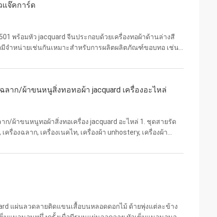
ัวแจ๊คการ์ด
น 501 พร้อมหัว jacquard จีนประกอบด้วยเครื่องทอผ้าด้านล่างสี
ก็มีจำหน่ายเช่นกันเหมาะสำหรับการผลิตผลิตภัณฑ์ขอบทอ เช่น
องทอฉลากรีไซเคิลเงิน 501 พร้อมหัว ...
ฉลาก/ผ้าขนหนูสิ่งทอทอผ้า jacquard เครื่องอะไหล่
าก/ผ้าขนหนูทอผ้าสิ่งทอเครื่อง jacquard อะไหล่ 1. ชุดสายรัด
รื่องฉลาก, เครื่องเนคไท, เครื่องผ้า unhostery, เครื่องผ้า
งปี สถานที่ผลิต ผลิตในประเทศจีน คุณ...
uard แผ่นลวดลายติดแขนเสื้อบนหลอดดอกไม้ ด้ายพุ่งแต่ละข้าง