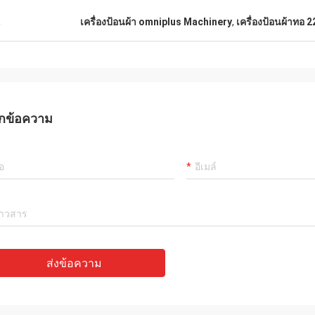
น
เครื่องป้อนผ้า omniplus Machinery
,
เครื่องป้อนผ้าทอ 
เดนนิส
อัลเจอร
ของเครื่องแจ็คการ์ดนั้นดีมากและได้
สินค้าดีมากและคุณภาพดี
แนะนำให้เพื่อน ๆ
กข้อความ
ส่งข้อความ