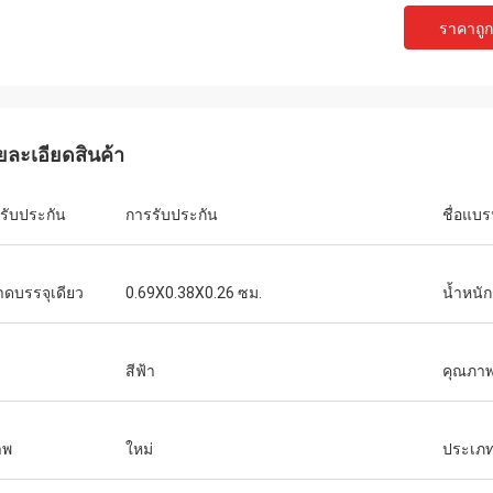
ราคาถูกท
ยละเอียดสินค้า
รับประกัน
การรับประกัน
ชื่อแบร
ดบรรจุเดียว
0.69X0.38X0.26 ซม.
น้ำหนั
สีฟ้า
คุณภา
าพ
ใหม่
ประเภ