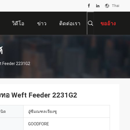
Thai
วิดีโอ
ข่าว
ติดต่อเรา
ขออ้าง
์
eft Feeder 2231G2
สิ่งทอ Weft Feeder 2231G2
เนิด
อู๋ซีมณฑลเจียงซู
GOODFORE