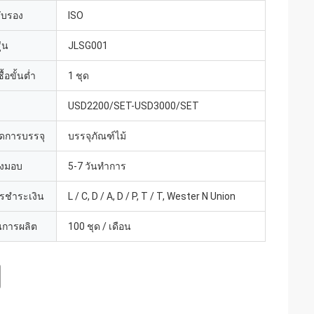
รับรอง
ISO
่น
JLSG001
้อขั้นต่ำ
1 ชุด
USD2200/SET-USD3000/SET
ดการบรรจุ
บรรจุภัณฑ์ไม้
่งมอบ
5-7 วันทำการ
ารชำระเงิน
L / C, D / A, D / P, T / T, Wester N Union
การผลิต
100 ชุด / เดือน