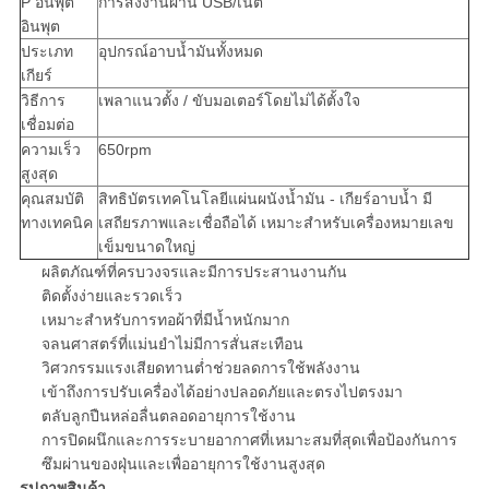
P อินพุต
การส่งงานผ่าน USB/เน็ต
อินพุต
ประเภท
อุปกรณ์อาบน้ำมันทั้งหมด
เกียร์
วิธีการ
เพลาแนวตั้ง / ขับมอเตอร์โดยไม่ได้ตั้งใจ
เชื่อมต่อ
ความเร็ว
650rpm
สูงสุด
คุณสมบัติ
สิทธิบัตรเทคโนโลยีแผ่นผนังน้ำมัน - เกียร์อาบน้ำ มี
ทางเทคนิค
เสถียรภาพและเชื่อถือได้ เหมาะสำหรับเครื่องหมายเลข
เข็มขนาดใหญ่
ผลิตภัณฑ์ที่ครบวงจรและมีการประสานงานกัน
ติดตั้งง่ายและรวดเร็ว
เหมาะสำหรับการทอผ้าที่มีน้ำหนักมาก
จลนศาสตร์ที่แม่นยำไม่มีการสั่นสะเทือน
วิศวกรรมแรงเสียดทานต่ำช่วยลดการใช้พลังงาน
เข้าถึงการปรับเครื่องได้อย่างปลอดภัยและตรงไปตรงมา
ตลับลูกปืนหล่อลื่นตลอดอายุการใช้งาน
การปิดผนึกและการระบายอากาศที่เหมาะสมที่สุดเพื่อป้องกันการ
ซึมผ่านของฝุ่นและเพื่ออายุการใช้งานสูงสุด
รูปภาพสินค้า