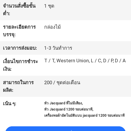
จำนวนสั่งซื้อขั้น
1 ชุด
ต่ำ:
ทัวร์
รายละเอียดการ
กล่องไม้
โรงงาน
บรรจุ:
เวลาการส่งมอบ:
1-3 วันทำการ
ควบคุม
T / T, Western Union, L / C, D / P, D / A
เงื่อนไขการชำระ
คุณภาพ
เงิน:
สามารถในการ
200 / ชุดต่อเดือน
ติดต่อ
ผลิต:
เรา
,
เน้น ๆ:
หัว Jacquard ที่ไม่มีเสียง
,
หัว Jacquard 1200 รอบต่อนาที
เครื่องทอผ้าอัตโนมัติแบบ jacquard 1200 รอบต่อนาที
ข่าว