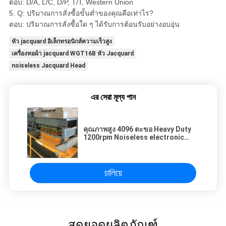
ตอบ: D/A, L/C, D/P, T/T, Western Union
5. Q: ปริมาณการสั่งซื้อขั้นต่ำของคุณคือเท่าไร?
ตอบ: ปริมาณการสั่งซื้อใด ๆ ได้รับการต้อนรับอย่างอบอุ่น
หัว jacquard อิเล็กทรอนิกส์ความเร็วสูง
เครื่องทอผ้า jacquard WGT16B หัว Jacquard
noiseless Jacquard Head
এর সেরা মূল্য পান
คุณภาพสูง 4096 ตะขอ Heavy Duty
1200rpm Noiseless electronic
Jacquard Head Automatic Loom
চালিয়ে
สุดยอดผลิตภัณฑ์