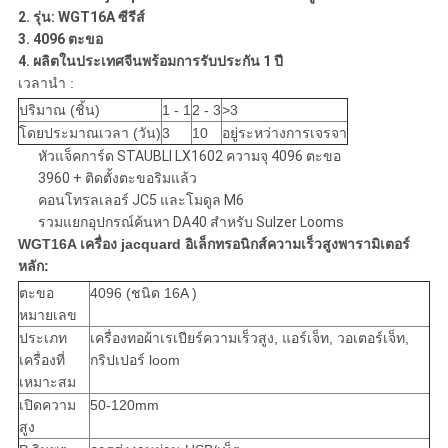
2. รุ่น: WGT16A ซีรีส์
3. 4096 ตะขอ
4. ผลิตในประเทศจีนพร้อมการรับประกัน 1 ปี
เวลานำ :
ปริมาณ (ชิ้น)
1 - 1
2 - 3
>3
โดยประมาณเวลา (วัน)
3
10
อยู่ระหว่างการเจรจา
หัวแจ็คการ์ด STAUBLI LX1602 ความจุ 4096 ตะขอ
3960 + ติดตั้งตะขอริมแล้ว
คอนโทรลเลอร์ JC5 และโมดูล M6
รวมแยกอุปกรณ์ค้นหา DA40 สำหรับ Sulzer Looms
WGT16A เครื่อง jacquard อิเล็กทรอนิกส์ความเร็วสูง
พารามิเตอร์
หลัก:
ตะขอ
4096 (ชนิด 16A )
หมายเลข
ประเภท
เครื่องทอผ้าเรเปียร์ความเร็วสูง, แอร์เจ็ท, วอเตอร์เจ็ท,
เครื่องที่
กริปเปอร์ loom
เหมาะสม
เปิดความ
50-120mm
สูง