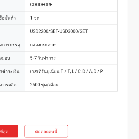
GOODFORE
้อขั้นต่ำ
1 ชุด
USD2200/SET-USD3000/SET
ดการบรรจุ
กล่องกระดาษ
่งมอบ
5-7 วันทำการ
ารชำระเงิน
เวสเทิร์นยูเนี่ยน T / T, L / C, D / A, D / P
การผลิต
2500 ชุด/เดือน
ี่สุด
ติดต่อตอนนี้