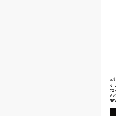
เครื
ซ้า
X2 
หัว
วีดี