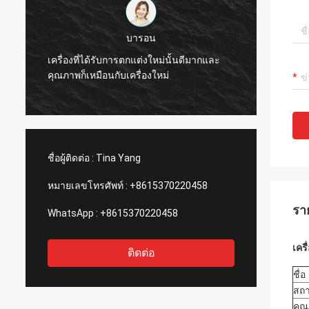
บารอน
เดนนิส
การตกแต่งใหม่นั้นดีมากและ
คุณภาพของเครื่องแจ็คการ์ดนั้นดีม
ับเครื่องใหม่
รับการแนะนำให้เพื่อน ๆ
ชื่อผู้ติดต่อ :
Tina Yang
หมายเลขโทรศัพท์ :
+8615370220458
รา
WhatsApp :
+8615370220458
เคร
ติดต่อ
ชื่อ
สถา
คุ