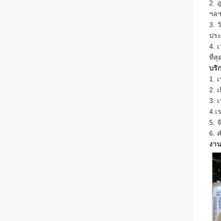
2. 
ฯลฯ
3. ว
ประ
4. 
ที่สุ
บริ
1. 
2. 
3. 
4.เ
5. 
6. 
งาน