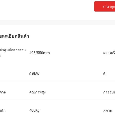
ราคาถูกท
ยละเอียดสินค้า
นผ่าศูนย์กลางจาน
495/550mm
ความเร
์
ง
0.8KW
สี
ภาพ
คุณภาพสูง
การรับ
หนัก
400Kg
สภาพ