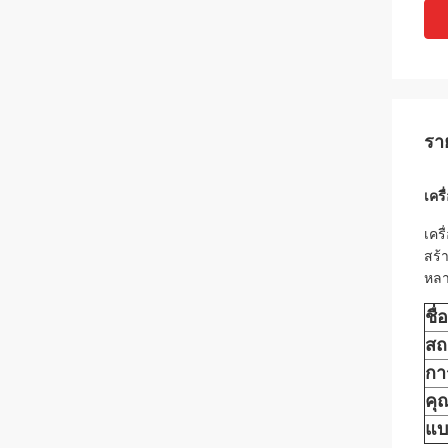
รา
เคร
เคร
สร้
หลา
ชื่อ
สถ
กา
คุ
แบ