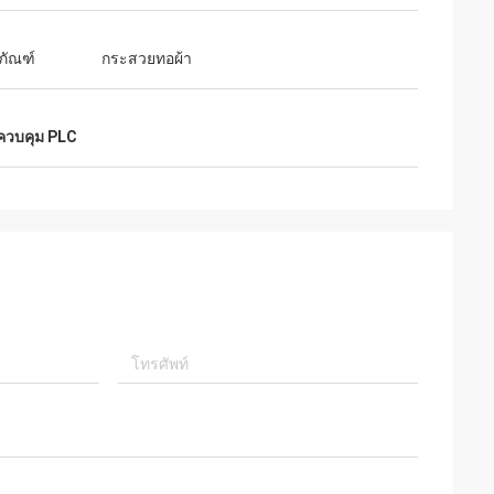
ตภัณฑ์
กระสวยทอผ้า
ควบคุม PLC