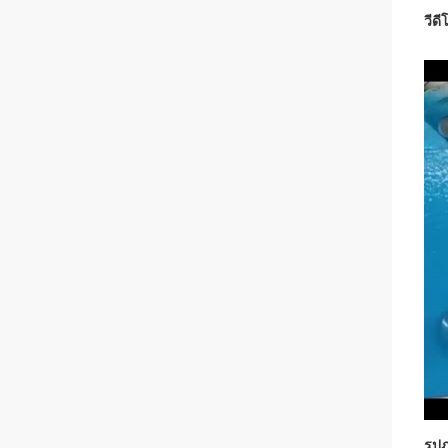
วีดี
รูป