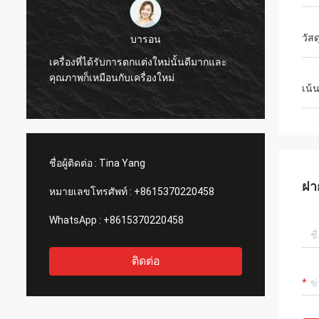
วัสด
เดนนิส
ะ
คุณภาพของเครื่องแจ็คการ์ดนั้นดีมากและได้
สิน
รับการแนะนำให้เพื่อน ๆ
เน้
ชื่อผู้ติดต่อ :
Tina Yang
ฝา
หมายเลขโทรศัพท์ :
+8615370220458
WhatsApp :
+8615370220458
ติดต่อ